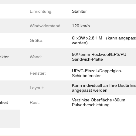
Einrichtung:
Stahltür
Windwiderstand:
120 km/h
6l x3W x2.8H M （kann angepas
Größe:
werden)
50/75mm Rockwool/EPS/PU
kter
Wand:
Sandwich-Platte
UPVC-Einzel-/Doppelglas-
Fenster:
Schiebefenster
Kann individuell an Ihre Bedürfni
Layout:
angepasst werden
Verzinkte Oberfläche+80um
nheit
Rust:
Pulverbeschichtung