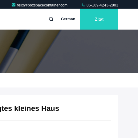
felix@boxspacecontainer.com
86-189-4243-2803
Zitat
German
gtes kleines Haus