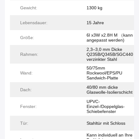
Gewicht:
1300 kg
Lebensdauer:
15 Jahre
6l x3W x2.8H M （kann
Größe:
angepasst werden)
2,3–3,0 mm Dicke
Rahmen:
Q235B/Q345B/SGC440
verzinkter Stahl
50/75mm
Wand:
Rockwool/EPS/PU
Sandwich-Platte
40/80 mm dicke
Dach:
Glaswolle-Isolierschicht
UPVC-
Fenster:
Einzel-/Doppelglas-
Schiebefenster
Tür:
Stahltür mit Schloss
Kann individuell an Ihre