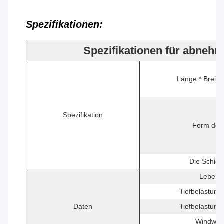
Spezifikationen:
Spezifikationen für abnehm
Länge * Breite
Spezifikation
Form des
Die Schic
Lebens
Tiefbelastung
Daten
Tiefbelastung
Windwid