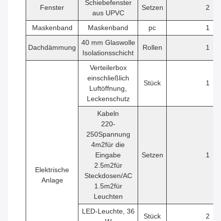
Schiebefenster
Fenster
Setzen
2
aus UPVC
Maskenband
Maskenband
pc
1
40 mm Glaswolle
Dachdämmung
Rollen
1
Isolationsschicht
Verteilerbox
einschließlich
Stück
1
Luftöffnung,
Leckenschutz
Kabeln
220-
250Spannung
4
m2
für die
Eingabe
Setzen
1
2.5
m2
für
Elektrische
Steckdosen/AC
Anlage
1.5
m2
für
Leuchten
LED-Leuchte, 36
Stück
2