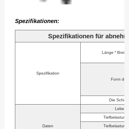
Spezifikationen:
Spezifikationen für abnehm
Länge * Breite
Spezifikation
Form des
Die Schic
Lebens
Tiefbelastung
Daten
Tiefbelastung