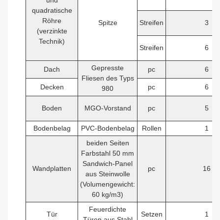
und
quadratische
Röhre
Spitze
Streifen
3
(verzinkte
Technik)
Streifen
6
Gepresste
Dach
pc
6
Fliesen des Typs
Decken
pc
6
980
Boden
MGO-Vorstand
pc
5
Bodenbelag
PVC-Bodenbelag
Rollen
1
beiden Seiten
Farbstahl 50 mm
Sandwich-Panel
Wandplatten
pc
16
aus Steinwolle
(Volumengewicht:
60 kg/m3)
Feuerdichte
Tür
Setzen
1
Türen aus Stahl