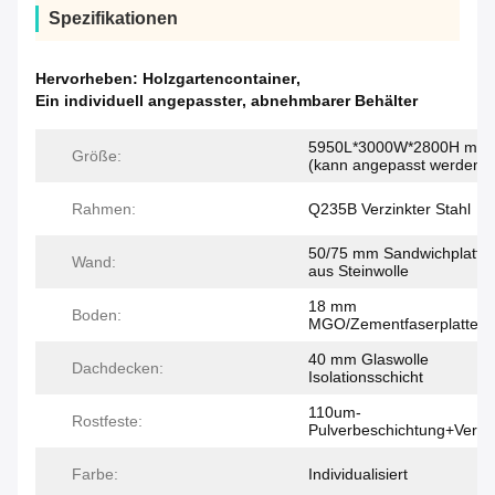
Spezifikationen
Hervorheben:
Holzgartencontainer
,
Ein individuell angepasster
,
abnehmbarer Behälter
5950L*3000W*2800H mm
Größe:
(kann angepasst werden)
Rahmen:
Q235B Verzinkter Stahl
50/75 mm Sandwichplatte
Wand:
aus Steinwolle
18 mm
Boden:
MGO/Zementfaserplatte
40 mm Glaswolle
Dachdecken:
Isolationsschicht
110um-
Rostfeste:
Pulverbeschichtung+Verzin
Farbe:
Individualisiert