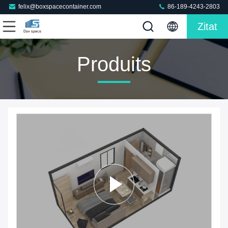
felix@boxspacecontainer.com
86-189-4243-2803
Zitat
Produits