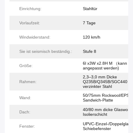
Einrichtung:
Stahltür
Vorlaufzeit:
7 Tage
Windwiderstand:
120 km/h
Sie ist seismisch beständig.:
Stufe 8
6l x3W x2.8H M （kann
Größe:
angepasst werden)
2,3–3,0 mm Dicke
Rahmen:
Q235B/Q345B/SGC440
verzinkter Stahl
50/75mm Rockwool/EPS/
Wand:
Sandwich-Platte
40/80 mm dicke Glaswolle
Dach:
Isolierschicht
UPVC-Einzel-/Doppelglas-
Fenster:
Schiebefenster