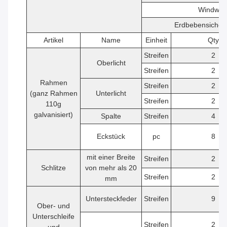
Windwid
Erdbebensicher
Artikel
Name
Einheit
Qty
Streifen
2
Oberlicht
Streifen
2
Rahmen
Streifen
2
(ganz Rahmen
Unterlicht
Streifen
2
110g
galvanisiert)
Spalte
Streifen
4
Eckstück
pc
8
mit einer Breite
Streifen
2
Schlitze
von mehr als 20
Streifen
2
mm
Untersteckfeder
Streifen
9
Ober- und
Unterschleife
Streifen
2