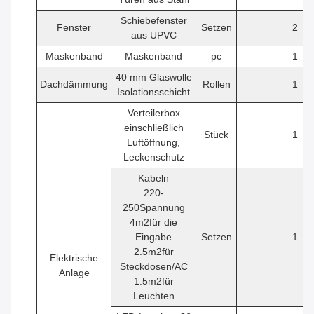
Schiebefenster
Fenster
Setzen
2
aus UPVC
Maskenband
Maskenband
pc
1
40 mm Glaswolle
Dachdämmung
Rollen
1
Isolationsschicht
Verteilerbox
einschließlich
Stück
1
Luftöffnung,
Leckenschutz
Kabeln
220-
250Spannung
4
m2
für die
Eingabe
Setzen
1
2.5
m2
für
Elektrische
Steckdosen/AC
Anlage
1.5
m2
für
Leuchten