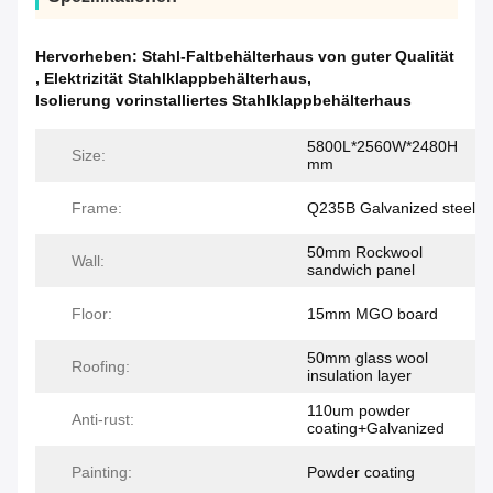
Hervorheben:
Stahl-Faltbehälterhaus von guter Qualität
,
Elektrizität Stahlklappbehälterhaus
,
Isolierung vorinstalliertes Stahlklappbehälterhaus
5800L*2560W*2480H
Size:
mm
Frame:
Q235B Galvanized steel
50mm Rockwool
Wall:
sandwich panel
Floor:
15mm MGO board
50mm glass wool
Roofing:
insulation layer
110um powder
Anti-rust:
coating+Galvanized
Painting:
Powder coating