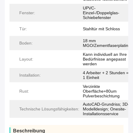
UPVC-
Fenster:
Einzel-/Doppelglas-
Schiebefenster
Tür:
Stahltür mit Schloss
18 mm
Boden:
MGO/Zementfaserplatine
Kann individuell an Ihre
Layout:
Bedürfnisse angepasst
werden
4 Arbeiter + 2 Stunden =
Installation:
1 Einheit
Verzinkte
Rust:
Oberfläche+80um
Pulverbeschichtung
AutoCAD-Grundriss; 3D-
Technische Lösungsfähigkeiten:
Modelldesign; Onesite-
Installationsservice
Beschreibung