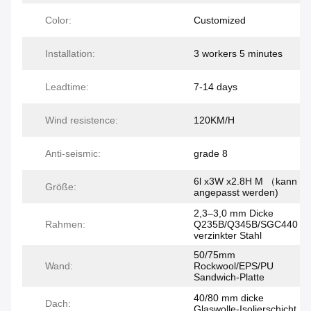
Color:
Customized
Installation:
3 workers 5 minutes
Leadtime:
7-14 days
Wind resistence:
120KM/H
Anti-seismic:
grade 8
6l x3W x2.8H M （kann
Größe:
angepasst werden)
2,3–3,0 mm Dicke
Rahmen:
Q235B/Q345B/SGC440
verzinkter Stahl
50/75mm
Wand:
Rockwool/EPS/PU
Sandwich-Platte
40/80 mm dicke
Dach:
Glaswolle-Isolierschicht