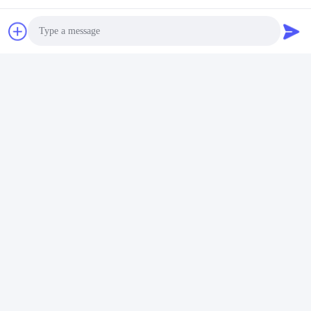
Senden Sie
Photo
Video Call
Audio Call
Foshan Boxspace Prefab House
Technology Co., Ltd
felix@boxspacecontainer.co
m
86-189-4243-2803
In der Provinz Guangdong,