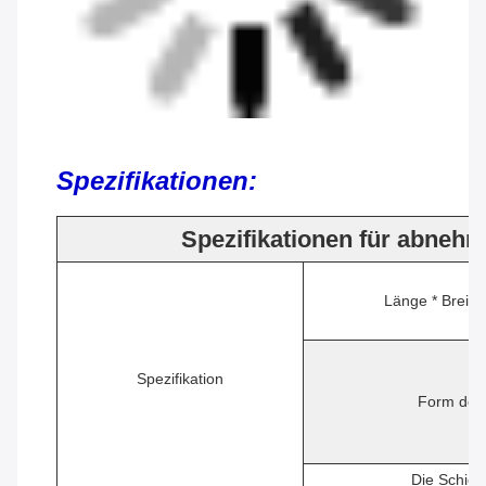
Spezifikationen:
Spezifikationen für abnehm
Länge * Breite
Spezifikation
Form des
Die Schic