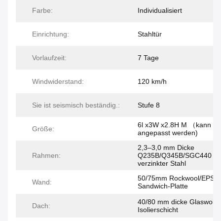
Farbe:
Individualisiert
Einrichtung:
Stahltür
Vorlaufzeit:
7 Tage
Windwiderstand:
120 km/h
Sie ist seismisch beständig.:
Stufe 8
6l x3W x2.8H M （kann
Größe:
angepasst werden)
2,3–3,0 mm Dicke
Rahmen:
Q235B/Q345B/SGC440
verzinkter Stahl
50/75mm Rockwool/EPS/
Wand:
Sandwich-Platte
40/80 mm dicke Glaswolle
Dach:
Isolierschicht