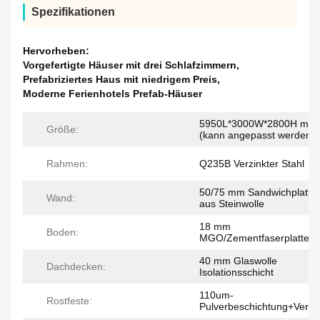
Spezifikationen
Hervorheben:
Vorgefertigte Häuser mit drei Schlafzimmern
,
Prefabriziertes Haus mit niedrigem Preis
,
Moderne Ferienhotels Prefab-Häuser
5950L*3000W*2800H mm
Größe:
(kann angepasst werden)
Rahmen:
Q235B Verzinkter Stahl
50/75 mm Sandwichplatte
Wand:
aus Steinwolle
18 mm
Boden:
MGO/Zementfaserplatte
40 mm Glaswolle
Dachdecken:
Isolationsschicht
110um-
Rostfeste:
Pulverbeschichtung+Verzin