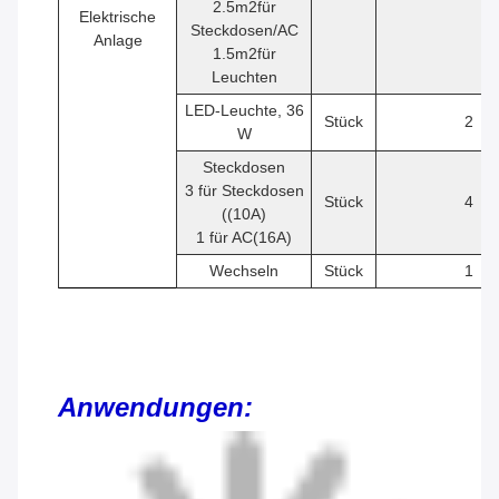
2.5
m2
für
Elektrische
Steckdosen/AC
Anlage
1.5
m2
für
Leuchten
LED-Leuchte, 36
Stück
2
W
Steckdosen
3 für Steckdosen
Stück
4
((10A)
1 für AC(16A)
Wechseln
Stück
1
Anwendungen: