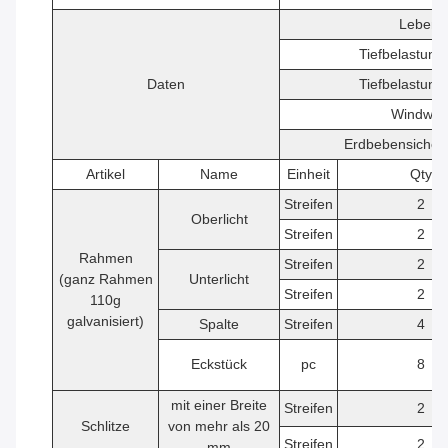
Lebens
Tiefbelastung
Daten
Tiefbelastung
Windwid
Erdbebensicher
Artikel
Name
Einheit
Qty
Streifen
2
Oberlicht
Streifen
2
Rahmen
Streifen
2
(ganz Rahmen
Unterlicht
Streifen
2
110g
galvanisiert)
Spalte
Streifen
4
Eckstück
pc
8
mit einer Breite
Streifen
2
Schlitze
von mehr als 20
Streifen
2
mm