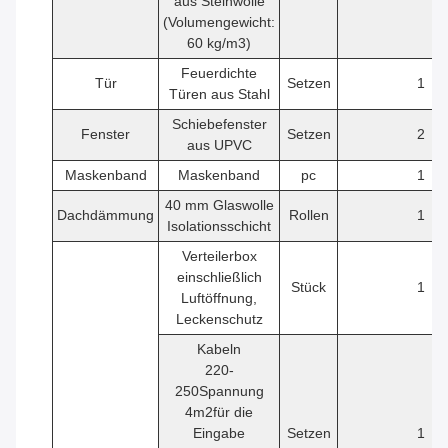
aus Steinwolle
(Volumengewicht:
60 kg/m3)
Feuerdichte
Tür
Setzen
1
Türen aus Stahl
Schiebefenster
Fenster
Setzen
2
aus UPVC
Maskenband
Maskenband
pc
1
40 mm Glaswolle
Dachdämmung
Rollen
1
Isolationsschicht
Verteilerbox
einschließlich
Stück
1
Luftöffnung,
Leckenschutz
Kabeln
220-
250Spannung
4
m2
für die
Eingabe
Setzen
1