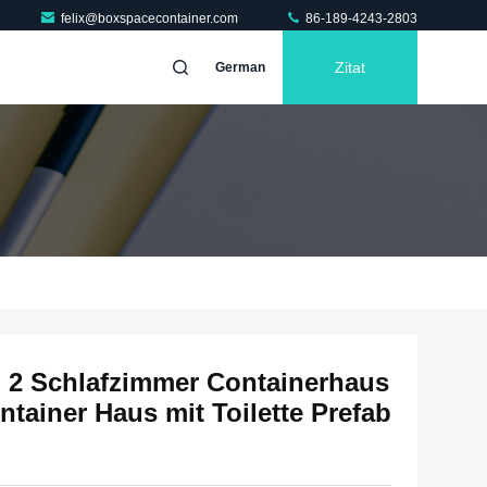
felix@boxspacecontainer.com
86-189-4243-2803
Zitat
German
ab 2 Schlafzimmer Containerhaus
ainer Haus mit Toilette Prefab