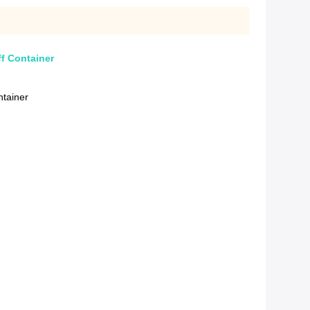
ff Container
ntainer