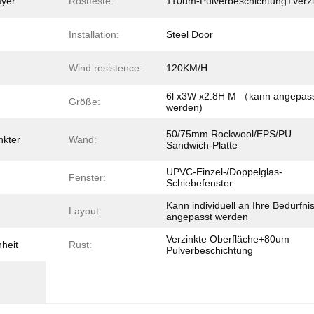
ayer
Rostfeste:
110um-Pulverbeschichtung+Verzi
Installation:
Steel Door
Wind resistence:
120KM/H
6l x3W x2.8H M （kann angepas
Größe:
werden)
50/75mm Rockwool/EPS/PU
kter
Wand:
Sandwich-Platte
UPVC-Einzel-/Doppelglas-
Fenster:
Schiebefenster
Kann individuell an Ihre Bedürfni
Layout:
angepasst werden
Verzinkte Oberfläche+80um
nheit
Rust:
Pulverbeschichtung