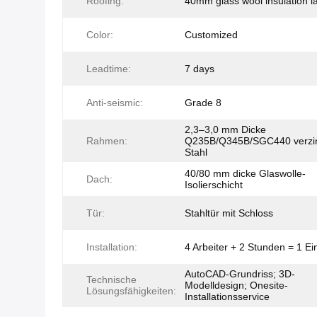
Roofing:
40mm glass wool insulation l
Color:
Customized
Leadtime:
7 days
Anti-seismic:
Grade 8
2,3–3,0 mm Dicke
Rahmen:
Q235B/Q345B/SGC440 verzin
Stahl
40/80 mm dicke Glaswolle-
Dach:
Isolierschicht
Tür:
Stahltür mit Schloss
Installation:
4 Arbeiter + 2 Stunden = 1 Ei
AutoCAD-Grundriss; 3D-
Technische
Modelldesign; Onesite-
Lösungsfähigkeiten:
Installationsservice