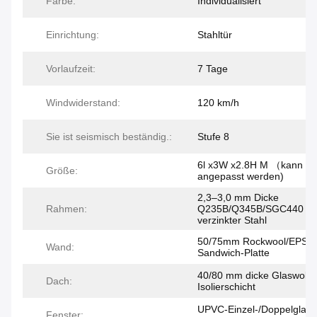
Farbe:
Individualisiert
Einrichtung:
Stahltür
Vorlaufzeit:
7 Tage
Windwiderstand:
120 km/h
Sie ist seismisch beständig.:
Stufe 8
6l x3W x2.8H M （kann
Größe:
angepasst werden)
2,3–3,0 mm Dicke
Rahmen:
Q235B/Q345B/SGC440
verzinkter Stahl
50/75mm Rockwool/EPS/
Wand:
Sandwich-Platte
40/80 mm dicke Glaswolle
Dach:
Isolierschicht
UPVC-Einzel-/Doppelglas-
Fenster: