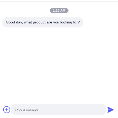
1:25 AM
Good day, what product are you looking for?
Unterstützung und
Dienstleistungen:
BOX SPACE Bietet Eine Reihe Von Technischen Support-
Und Servicemöglichkeiten An, Um Sicherzustellen, Dass Ihr