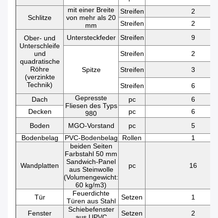
mit einer Breite
Streifen
2
Schlitze
von mehr als 20
Streifen
2
mm
Untersteckfeder
Streifen
9
Ober- und
Unterschleife
und
Streifen
2
quadratische
Röhre
Spitze
Streifen
3
(verzinkte
Technik)
Streifen
6
Gepresste
Dach
pc
6
Fliesen des Typs
Decken
pc
6
980
Boden
MGO-Vorstand
pc
5
Bodenbelag
PVC-Bodenbelag
Rollen
1
beiden Seiten
Farbstahl 50 mm
Sandwich-Panel
Wandplatten
pc
16
aus Steinwolle
(Volumengewicht:
60 kg/m3)
Feuerdichte
Tür
Setzen
1
Türen aus Stahl
Schiebefenster
Fenster
Setzen
2
aus UPVC