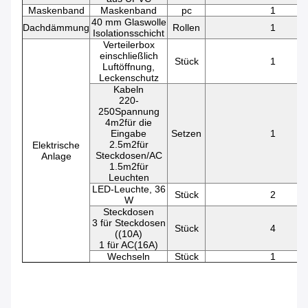
Maskenband
Maskenband
pc
1
40 mm Glaswolle
Dachdämmung
Rollen
1
Isolationsschicht
Verteilerbox
einschließlich
Stück
1
Luftöffnung,
Leckenschutz
Kabeln
220-
250Spannung
4
m2
für die
Eingabe
Setzen
1
2.5
m2
für
Elektrische
Steckdosen/AC
Anlage
1.5
m2
für
Leuchten
LED-Leuchte, 36
Stück
2
W
Steckdosen
3 für Steckdosen
Stück
4
((10A)
1 für AC(16A)
Wechseln
Stück
1