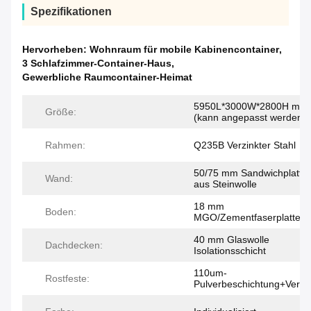
Spezifikationen
Hervorheben:
Wohnraum für mobile Kabinencontainer
,
3 Schlafzimmer-Container-Haus
,
Gewerbliche Raumcontainer-Heimat
5950L*3000W*2800H mm
Größe:
(kann angepasst werden)
Rahmen:
Q235B Verzinkter Stahl
50/75 mm Sandwichplatte
Wand:
aus Steinwolle
18 mm
Boden:
MGO/Zementfaserplatte
40 mm Glaswolle
Dachdecken:
Isolationsschicht
110um-
Rostfeste:
Pulverbeschichtung+Verzin