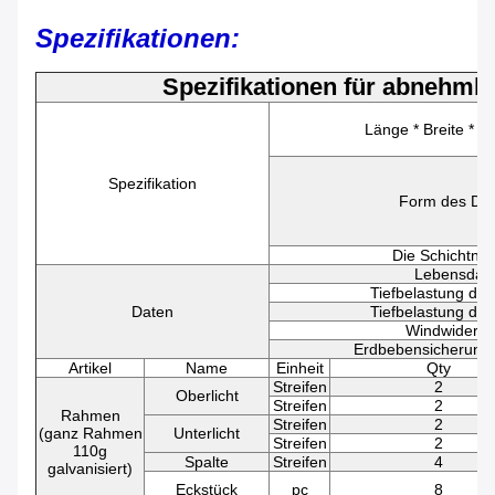
Spezifikationen:
Spezifikationen für abnehmb
Länge * Breite * 
Spezifikation
Form des Da
Die Schichtn
Lebensdau
Tiefbelastung de
Daten
Tiefbelastung de
Windwiderst
Erdbebensicherung
Artikel
Name
Einheit
Qty
Streifen
2
Oberlicht
Streifen
2
Rahmen
Streifen
2
(ganz Rahmen
Unterlicht
Streifen
2
110g
Spalte
Streifen
4
galvanisiert)
Eckstück
pc
8