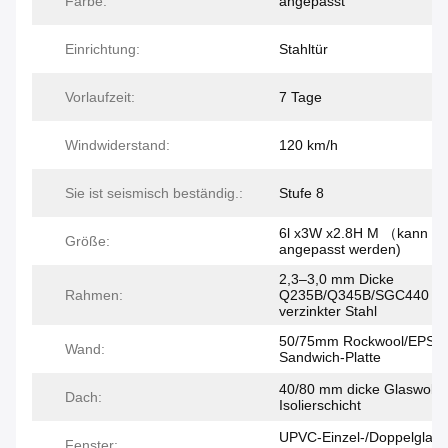
Farbe:
angepasst
Einrichtung:
Stahltür
Vorlaufzeit:
7 Tage
Windwiderstand:
120 km/h
Sie ist seismisch beständig.:
Stufe 8
6l x3W x2.8H M （kann
Größe:
angepasst werden)
2,3–3,0 mm Dicke
Rahmen:
Q235B/Q345B/SGC440
verzinkter Stahl
50/75mm Rockwool/EPS/
Wand:
Sandwich-Platte
40/80 mm dicke Glaswolle
Dach:
Isolierschicht
UPVC-Einzel-/Doppelglas-
Fenster: