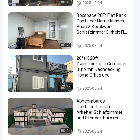
Immobilien Zwei
Abnehmbares Behälterhaus
00:48
2025-12-04
für
Stockwerke
Containerhaus
persönliche
Boxspace 20Ft Flat Pack
Container Home Kleines
Nutzung
Haus 2 Stockwerk
Schlafzimmer Einheit Flat
Kontaktieren
Pack Container Haus
2025-
91
Abnehmbares
Sie uns jetzt
Abnehmbares Behälterhaus
00:43
Behälterhaus
2025-03-24
03-24
Ansichten
Teilen
20ft X 20ft
#
Zweistöckiges Container-
Beförderbare
Büro mit Dachdecking
Home Office und
Containerhäuser
Ferienhaus für
#
persönliche Nutzung
Abnehmbares Behälterhaus
00:43
Fertigvorratsbehälterhäuser
2025-03-24
#
Abnehmbares
Vorgefertigte
Containerhaus für
Containerhäuser
Arbeiter Schlafzimmer
B
und Standortbüro mit
o
flexibler Maßstab und
einfacher Installation
x
Abnehmbares Behälterhaus
00:45
2025-03-24
s