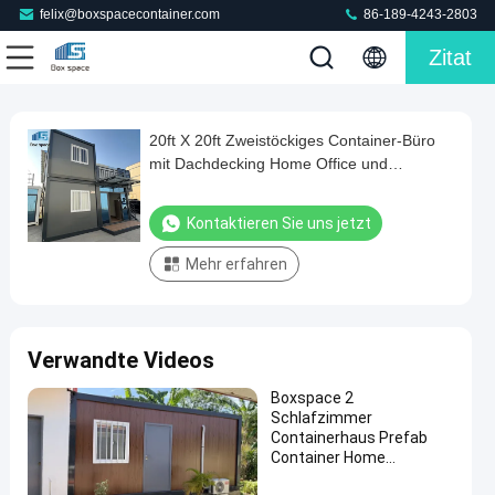
felix@boxspacecontainer.com
86-189-4243-2803
Zitat
Play
20ft X 20ft Zweistöckiges Container-Büro
20ft
Video
mit Dachdecking Home Office und
X
Ferienhaus für persönliche Nutzung
20ft
Kontaktieren Sie uns jetzt
Zweistöckiges
Mehr erfahren
Container-
Büro
mit
Verwandte Videos
Dachdecking
Home
Boxspace 2
Schlafzimmer
Office
Containerhaus Prefab
und
Container Home
Sonstiges Bauwesen &
Ferienhaus