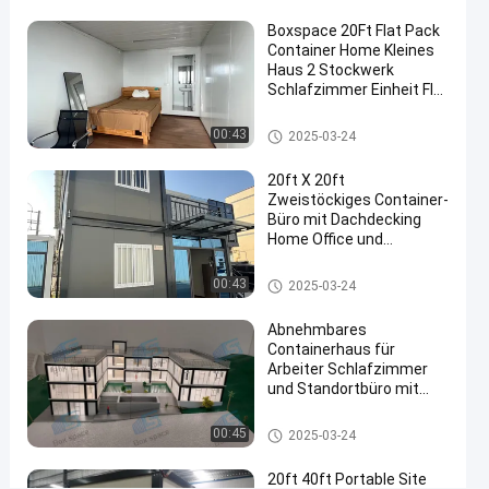
Containerhäuser
Containerhaus
Boxspace 20Ft Flat Pack
B
Container Home Kleines
O
Haus 2 Stockwerk
X
Schlafzimmer Einheit Flat
S
Pack Container Haus
P
Abnehmbares Behälterhaus
00:43
2025-03-24
A
C
20ft X 20ft
E
Zweistöckiges Container-
T
Büro mit Dachdecking
r
Home Office und
Ferienhaus für
e
persönliche Nutzung
n
Abnehmbares Behälterhaus
00:43
2025-03-24
n
b
Abnehmbares
a
Containerhaus für
r
Arbeiter Schlafzimmer
und Standortbüro mit
e
flexibler Maßstab und
s
einfacher Installation
Abnehmbares Behälterhaus
C
00:45
2025-03-24
o
n
20ft 40ft Portable Site