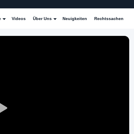
e
Videos
Über Uns
Neuigkeiten
Rechtssachen
Play
Video