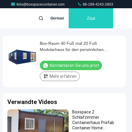
felix@boxspacecontainer.com
86-189-4243-2803
Zitat
German
Box-Raum 40 Fuß mal 20 Fuß
Modularhaus für den persönlichen
Gebrauch, System mit Luxusdekorationen,
schnelle Installationszeit
Kontaktieren Sie uns jetzt
Mehr erfahren
Verwandte Videos
Boxspace 2
Schlafzimmer
Containerhaus Prefab
Container Home