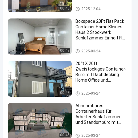
Sonstiges Bauwesen &
Immobilien Zwei
Abnehmbares Behälterhaus
00:48
2025-12-04
Stockwerke
Containerhaus
Boxspace 20Ft Flat Pack
Container Home Kleines
Haus 2 Stockwerk
Schlafzimmer Einheit Flat
Pack Container Haus
Abnehmbares Behälterhaus
00:43
2025-03-24
20ft X 20ft
Zweistöckiges Container-
Büro mit Dachdecking
Home Office und
Ferienhaus für
persönliche Nutzung
Abnehmbares Behälterhaus
00:43
2025-03-24
Abnehmbares
Containerhaus für
Arbeiter Schlafzimmer
und Standortbüro mit
flexibler Maßstab und
einfacher Installation
Abnehmbares Behälterhaus
00:45
2025-03-24