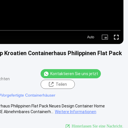
Auto
Picture-
Fullscre
in-
Picture
 Kroatien Containerhaus Philippinen Flat Pack
Kontaktieren Sie uns jetzt
chten
Teilen
#
Vorgefertigte Containerhäuser
haus Philippinen Flat Pack Neues Design Container Home
E Abnehmbares Containerh...
Weitere Informationen
Hinterlassen Sie eine Nachricht.