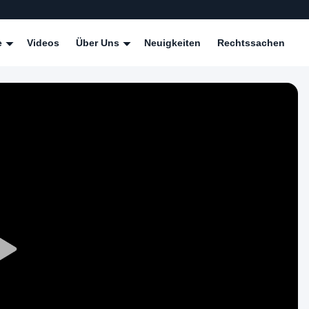
e
Videos
Über Uns
Neuigkeiten
Rechtssachen
Play
Video