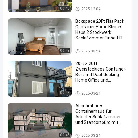
Sonstiges Bauwesen &
Immobilien Zwei
Abnehmbares Behälterhaus
00:48
2025-12-04
Stockwerke
Containerhaus
Boxspace 20Ft Flat Pack
Container Home Kleines
Haus 2 Stockwerk
Schlafzimmer Einheit Flat
en
Pack Container Haus
Abnehmbares Behälterhaus
00:43
2025-03-24
20ft X 20ft
Zweistöckiges Container-
Büro mit Dachdecking
Home Office und
Ferienhaus für
persönliche Nutzung
Abnehmbares Behälterhaus
00:43
2025-03-24
Abnehmbares
Containerhaus für
Arbeiter Schlafzimmer
und Standortbüro mit
flexibler Maßstab und
einfacher Installation
Abnehmbares Behälterhaus
00:45
2025-03-24