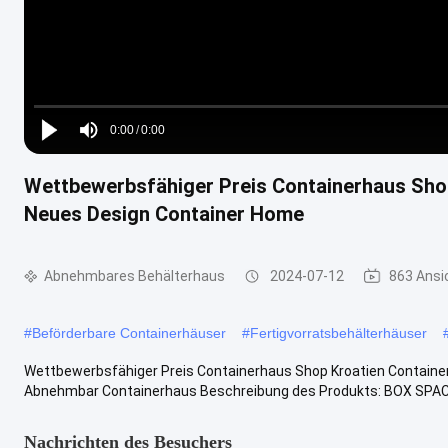
Loaded
:
0%
0:00
/
0:00
Play
Mute
Current
Duration
Wettbewerbsfähiger Preis Containerhaus Shop
Time
Neues Design Container Home
Abnehmbares Behälterhaus
2024-07-12
863 Ansi
#
Beförderbare Containerhäuser
#
Fertigvorratsbehälterhäuser
Wettbewerbsfähiger Preis Containerhaus Shop Kroatien Container
Abnehmbar Containerhaus Beschreibung des Produkts: BOX SPAC
Nachrichten des Besuchers