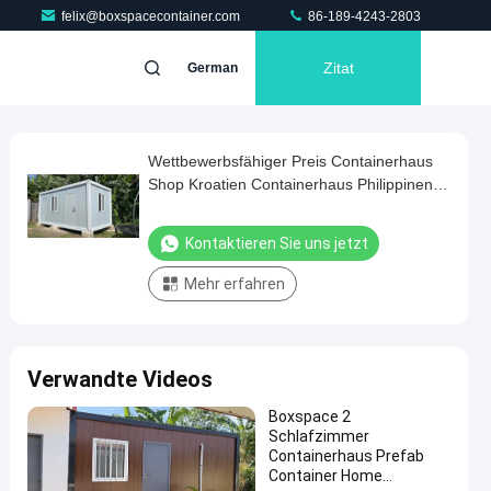
felix@boxspacecontainer.com
86-189-4243-2803
Zitat
German
Wettbewerbsfähiger Preis Containerhaus
Shop Kroatien Containerhaus Philippinen
Flat Pack Neues Design Container Home
Kontaktieren Sie uns jetzt
Mehr erfahren
Verwandte Videos
Boxspace 2
Schlafzimmer
Containerhaus Prefab
Container Home