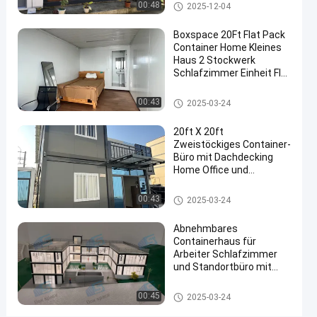
Immobilien Zwei
Abnehmbares Behälterhaus
00:48
2025-12-04
Pack
Stockwerke
Containerhaus
Containerhaus
Boxspace 20Ft Flat Pack
Container Home Kleines
Kontaktieren
Haus 2 Stockwerk
2025-
Abnehmbares
Schlafzimmer Einheit Flat
Sie uns jetzt
Behälterhaus
03-13
Pack Container Haus
Teilen
Abnehmbares Behälterhaus
00:43
2025-03-24
#
20ft X 20ft
Beförderbare
Zweistöckiges Container-
Containerhäuser
Büro mit Dachdecking
#
Home Office und
Fertigvorratsbehälterhäuser
Ferienhaus für
#
persönliche Nutzung
Abnehmbares Behälterhaus
00:43
2025-03-24
Vorgefertigte
Containerhäuser
Abnehmbares
Containerhaus für
B
Arbeiter Schlafzimmer
o
und Standortbüro mit
x
flexibler Maßstab und
-
einfacher Installation
Abnehmbares Behälterhaus
00:45
2025-03-24
R
a