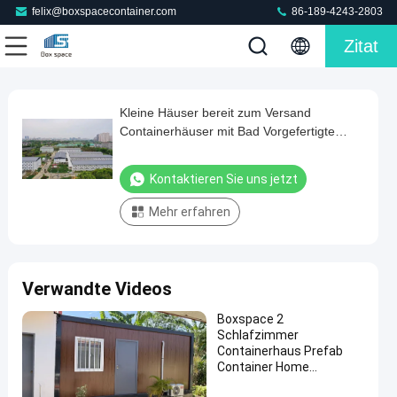
felix@boxspacecontainer.com
86-189-4243-2803
Zitat
Kleine Häuser bereit zum Versand
Kleine
Containerhäuser mit Bad Vorgefertigte
Häuser
modulare Struktur Flat Pack Containerhaus
bereit
Kontaktieren Sie uns jetzt
zum
Mehr erfahren
Versand
Containerhäuser
mit
Verwandte Videos
Bad
Vorgefertigte
Boxspace 2
Schlafzimmer
modulare
Containerhaus Prefab
Struktur
Container Home
Sonstiges Bauwesen &
Flat